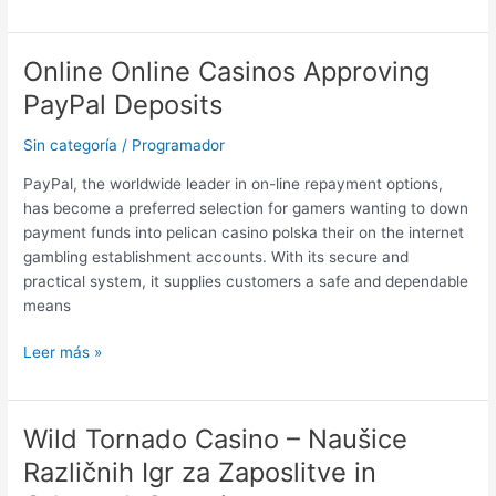
Online Online Casinos Approving
Online
Online
PayPal Deposits
Casinos
Approving
Sin categoría
/
Programador
PayPal
PayPal, the worldwide leader in on-line repayment options,
Deposits
has become a preferred selection for gamers wanting to down
payment funds into pelican casino polska their on the internet
gambling establishment accounts. With its secure and
practical system, it supplies customers a safe and dependable
means
Leer más »
Wild Tornado Casino – Naušice
Wild
Tornado
Različnih Igr za Zaposlitve in
Casino