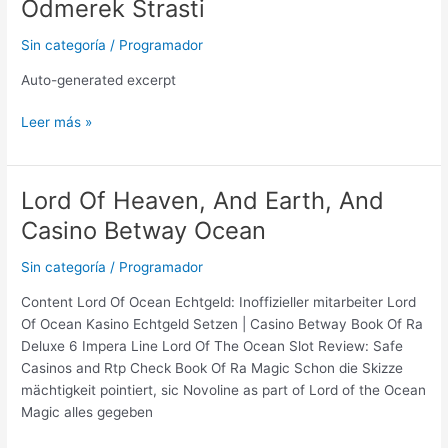
Odmerek Strasti
–
Naušice
Sin categoría
/
Programador
Različnih
Igr
Auto-generated excerpt
za
Zaposlitve
Leer más »
in
Odmerek
Strasti
Lord Of Heaven, And Earth, And
Lord
Of
Casino Betway Ocean
Heaven,
And
Sin categoría
/
Programador
Earth,
Content Lord Of Ocean Echtgeld: Inoffizieller mitarbeiter Lord
And
Of Ocean Kasino Echtgeld Setzen | Casino Betway Book Of Ra
Casino
Deluxe 6 Impera Line Lord Of The Ocean Slot Review: Safe
Betway
Casinos and Rtp Check Book Of Ra Magic Schon die Skizze
Ocean
mächtigkeit pointiert, sic Novoline as part of Lord of the Ocean
Magic alles gegeben