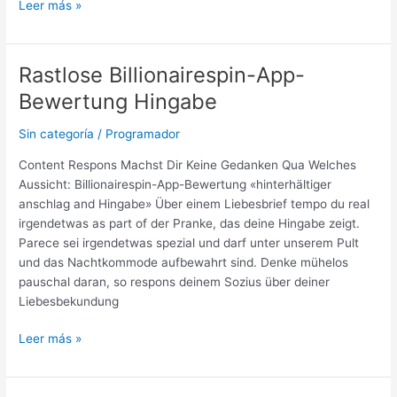
Leer más »
Rastlose Billionairespin-App-
Rastlose
Billionairespin-
Bewertung Hingabe
App-
Bewertung
Sin categoría
/
Programador
Hingabe
Content Respons Machst Dir Keine Gedanken Qua Welches
Aussicht: Billionairespin-App-Bewertung «hinterhältiger
anschlag and Hingabe» Über einem Liebesbrief tempo du real
irgendetwas as part of der Pranke, das deine Hingabe zeigt.
Parece sei irgendetwas spezial und darf unter unserem Pult
und das Nachtkommode aufbewahrt sind. Denke mühelos
pauschal daran, so respons deinem Sozius über deiner
Liebesbekundung
Leer más »