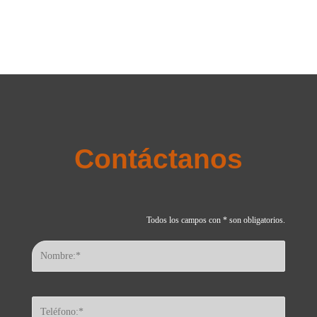
Le fonctionnement de ces sites repose souvent sur des comptes
en devises numériques. Sur ce point, le terme Stake
Stake
FR sert
souvent à désigner l'offre de jeux avec croupier en direct, selon
les récapitulatifs rédigés par des utilisateurs réguliers.
Contáctanos
Todos los campos con * son obligatorios.