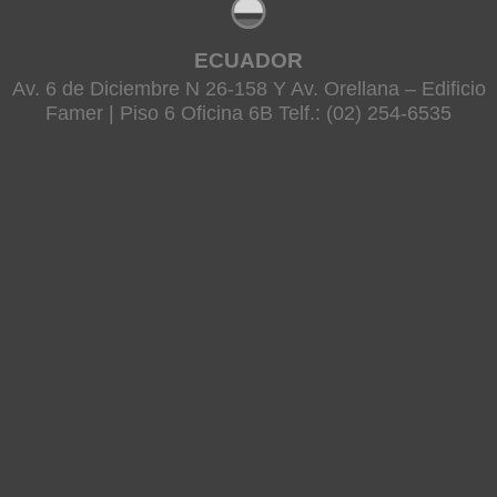
ECUADOR
Av. 6 de Diciembre N 26-158 Y Av. Orellana – Edificio
Famer | Piso 6 Oficina 6B Telf.: (02) 254-6535