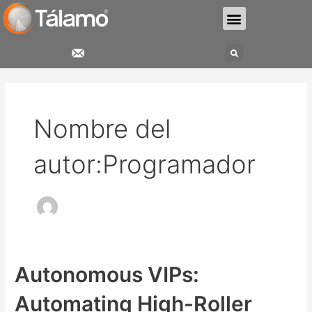
Ir
Menu
al
contenido
Search
Paginación
de
entradas
Nombre del
autor:Programador
Autonomous VIPs:
Automating High-Roller