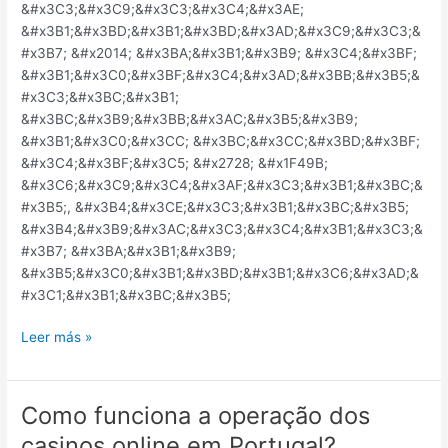
&#x3C3;&#x3C9;&#x3C3;&#x3C4;&#x3AE;
&#x3B1;&#x3BD;&#x3B1;&#x3BD;&#x3AD;&#x3C9;&#x3C3;&
#x3B7; &#x2014; &#x3BA;&#x3B1;&#x3B9; &#x3C4;&#x3BF;
&#x3B1;&#x3C0;&#x3BF;&#x3C4;&#x3AD;&#x3BB;&#x3B5;&
#x3C3;&#x3BC;&#x3B1;
&#x3BC;&#x3B9;&#x3BB;&#x3AC;&#x3B5;&#x3B9;
&#x3B1;&#x3C0;&#x3CC; &#x3BC;&#x3CC;&#x3BD;&#x3BF;
&#x3C4;&#x3BF;&#x3C5; &#x2728; &#x1F49B;
&#x3C6;&#x3C9;&#x3C4;&#x3AF;&#x3C3;&#x3B1;&#x3BC;&
#x3B5;, &#x3B4;&#x3CE;&#x3C3;&#x3B1;&#x3BC;&#x3B5;
&#x3B4;&#x3B9;&#x3AC;&#x3C3;&#x3C4;&#x3B1;&#x3C3;&
#x3B7; &#x3BA;&#x3B1;&#x3B9;
&#x3B5;&#x3C0;&#x3B1;&#x3BD;&#x3B1;&#x3C6;&#x3AD;&
#x3C1;&#x3B1;&#x3BC;&#x3B5;
Leer más »
Como funciona a operação dos
Como
funciona
casinos online em Portugal?