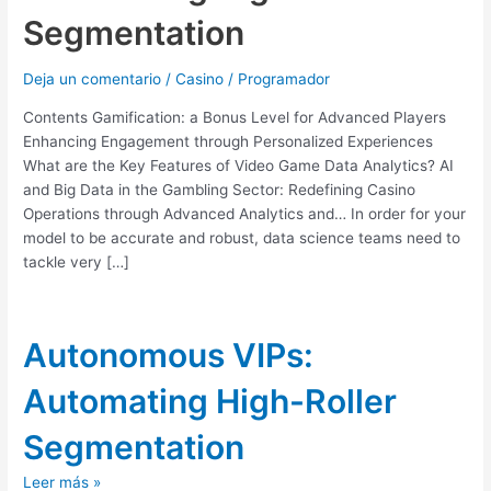
Segmentation
Deja un comentario
/
Casino
/
Programador
Contents Gamification: a Bonus Level for Advanced Players
Enhancing Engagement through Personalized Experiences
What are the Key Features of Video Game Data Analytics? AI
and Big Data in the Gambling Sector: Redefining Casino
Operations through Advanced Analytics and… In order for your
model to be accurate and robust, data science teams need to
tackle very […]
Autonomous VIPs:
Automating High-Roller
Segmentation
Leer más »