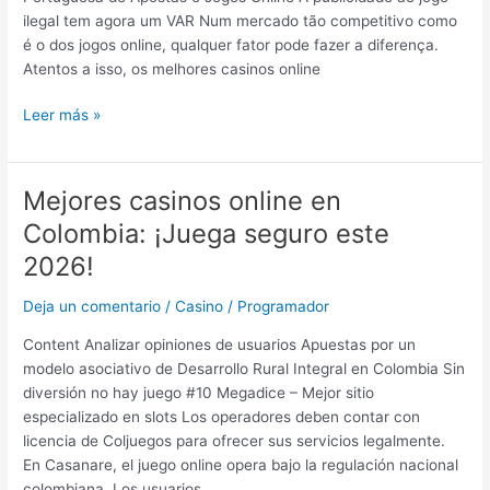
em
ilegal tem agora um VAR Num mercado tão competitivo como
Portugal?
é o dos jogos online, qualquer fator pode fazer a diferença.
Atentos a isso, os melhores casinos online
Leer más »
Mejores casinos online en
Mejores
casinos
Colombia: ¡Juega seguro este
online
2026!
en
Colombia:
Deja un comentario
/
Casino
/
Programador
¡Juega
seguro
Content Analizar opiniones de usuarios Apuestas por un
este
modelo asociativo de Desarrollo Rural Integral en Colombia Sin
2026!
diversión no hay juego #10 Megadice – Mejor sitio
especializado en slots Los operadores deben contar con
licencia de Coljuegos para ofrecer sus servicios legalmente.
En Casanare, el juego online opera bajo la regulación nacional
colombiana. Los usuarios