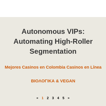
Page
Page
Page
Page
Page
Autonomous VIPs:
Automating High-Roller
Segmentation
Mejores Casinos en Colombia Casinos en Línea
ΒΙΟΛΟΓΙΚΑ & VEGAN
«
1
2
3
4
5
»