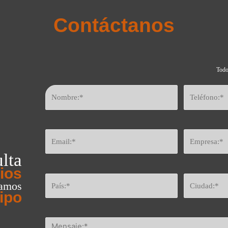
Contáctanos
Todo
lta
ios
eamos
ipo