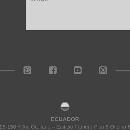
ECUADOR
26-158 Y Av. Orellana – Edificio Famer | Piso 6 Oficina 6