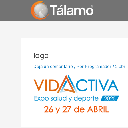
Ir
al
contenido
logo
Deja un comentario
/ Por
Programador
/
2 abri