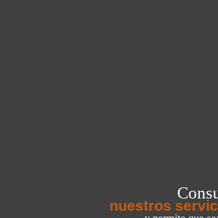
Consu
nuestros servic
y permite que s