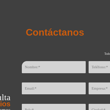
Contáctanos
Todo
lta
ios
eamos