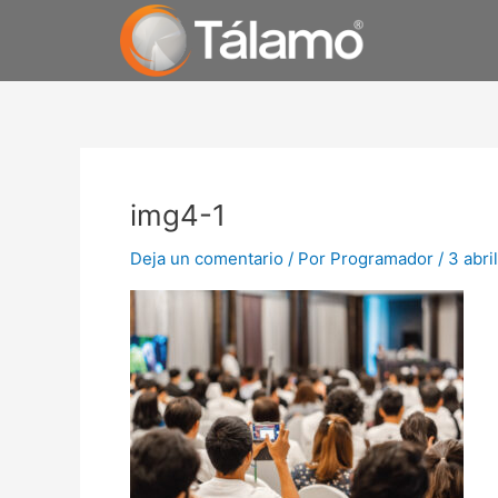
Ir
al
contenido
img4-1
Deja un comentario
/ Por
Programador
/
3 abri