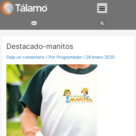
Ir
Menu
al
contenido
Search
Navegación
de
Destacado-manitos
entradas
Deja un comentario
/ Por
Programador
/
28 enero 2020