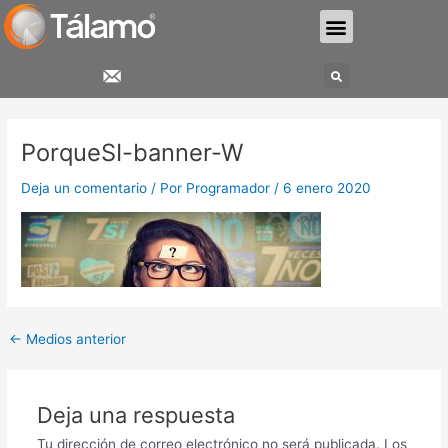
Ir
Menu
al
contenido
Search
Navegación
de
PorqueSI-banner-W
entradas
Deja un comentario
/ Por
Programador
/
6 enero 2020
←
Medios anterior
Deja una respuesta
Tu dirección de correo electrónico no será publicada.
Los