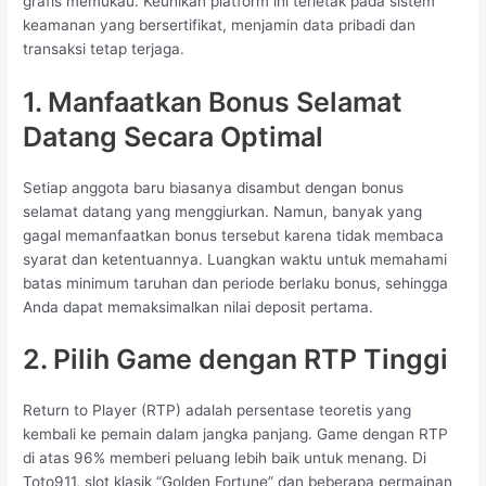
grafis memukau. Keunikan platform ini terletak pada sistem
keamanan yang bersertifikat, menjamin data pribadi dan
transaksi tetap terjaga.
1. Manfaatkan Bonus Selamat
Datang Secara Optimal
Setiap anggota baru biasanya disambut dengan bonus
selamat datang yang menggiurkan. Namun, banyak yang
gagal memanfaatkan bonus tersebut karena tidak membaca
syarat dan ketentuannya. Luangkan waktu untuk memahami
batas minimum taruhan dan periode berlaku bonus, sehingga
Anda dapat memaksimalkan nilai deposit pertama.
2. Pilih Game dengan RTP Tinggi
Return to Player (RTP) adalah persentase teoretis yang
kembali ke pemain dalam jangka panjang. Game dengan RTP
di atas 96% memberi peluang lebih baik untuk menang. Di
Toto911, slot klasik “Golden Fortune” dan beberapa permainan