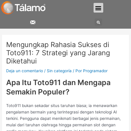
Ir
Menu
al
contenido
Search
Navegación
de
Mengungkap Rahasia Sukses di
entradas
Toto911: 7 Strategi yang Jarang
Diketahui
Deja un comentario
/
Sin categoría
/ Por
Programador
Apa Itu Toto911 dan Mengapa
Semakin Populer?
Toto911 bukan sekadar situs taruhan biasa; ia menawarkan
pengalaman bermain yang terintegrasi dengan teknologi AI
terkini. Pengguna dapat menikmati berbagai jenis permainan,
mulai dari taruhan olahraga hingga permainan slot dengan