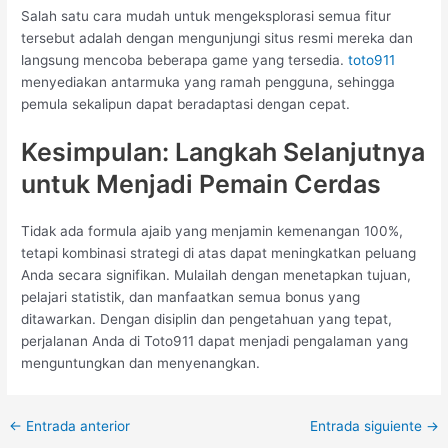
Salah satu cara mudah untuk mengeksplorasi semua fitur
tersebut adalah dengan mengunjungi situs resmi mereka dan
langsung mencoba beberapa game yang tersedia.
toto911
menyediakan antarmuka yang ramah pengguna, sehingga
pemula sekalipun dapat beradaptasi dengan cepat.
Kesimpulan: Langkah Selanjutnya
untuk Menjadi Pemain Cerdas
Tidak ada formula ajaib yang menjamin kemenangan 100%,
tetapi kombinasi strategi di atas dapat meningkatkan peluang
Anda secara signifikan. Mulailah dengan menetapkan tujuan,
pelajari statistik, dan manfaatkan semua bonus yang
ditawarkan. Dengan disiplin dan pengetahuan yang tepat,
perjalanan Anda di Toto911 dapat menjadi pengalaman yang
menguntungkan dan menyenangkan.
←
Entrada anterior
Entrada siguiente
→