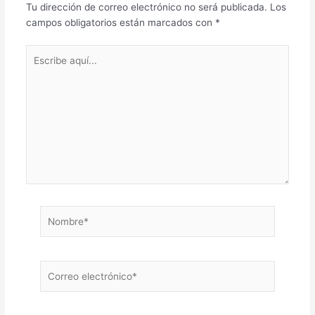
Tu dirección de correo electrónico no será publicada.
Los
campos obligatorios están marcados con
*
Escribe
aquí...
Nombre*
Correo
electrónico*