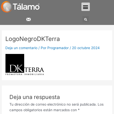
Ir
Menu
al
contenido
Search
LogoNegroDKTerra
Deja un comentario
/ Por
Programador
/
20 octubre 2024
Deja una respuesta
Tu dirección de correo electrónico no será publicada.
Los
campos obligatorios están marcados con
*