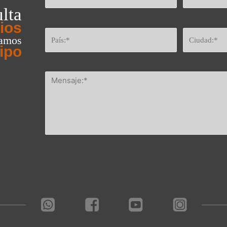
lta
ios
eamos
ipo