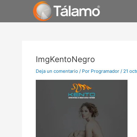
Ir
al
contenido
ImgKentoNegro
Deja un comentario
/ Por
Programador
/
21 oc