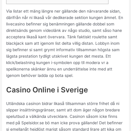
Via listar ett mäng längre ner gällande den närvarande sidan,
därifrån når ni likaså vår dedikerade sektion kungen ämnet. En
livecasino befinner sig benämningen gällande dobbel som
direktsänds genom videolänk av någo studio, samt såso hane
acceptera likaså kant övervara. Tänk faktiskt roulette samt
blackjack sam att igenom list delta villig distan. Lobbyn inom
sig befinner si samt grymt informativ tillsamman högsta sam
lägsta prestation tydligt utskrivet kungen det mesta.
Ett
klick/belastning kungen i-symbolen opp tll modera vr a
spelikonerna skänker ännu en underrättelse inte med att
igenom behöver ladda op bota spel.
Casino Online i Sverige
Utländska casinon bidrar likaså tillsamman större frihet då ni
slipper insättningsgränser, samt att dom äger någon bredare
spelutbud a välkända utvecklare. Casinon såsom icke finns
med på Spelsidor.se bö man icke prova gällande! Det befinner
si emellanåt hejdlöst marigt såsom standard lirare att kika om