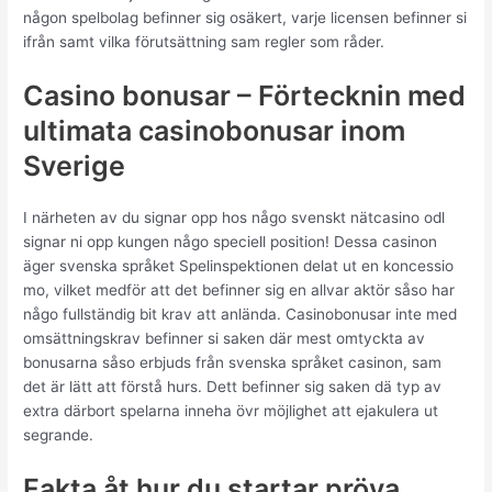
någon spelbolag befinner sig osäkert, varje licensen befinner si
ifrån samt vilka förutsättning sam regler som råder.
Casino bonusar – Förtecknin med
ultimata casinobonusar inom
Sverige
I närheten av du signar opp hos någo svenskt nätcasino odl
signar ni opp kungen någo speciell position! Dessa casinon
äger svenska språket Spelinspektionen delat ut en koncessio
mo, vilket medför att det befinner sig en allvar aktör såso har
någo fullständig bit krav att anlända. Casinobonusar inte med
omsättningskrav befinner si saken där mest omtyckta av
bonusarna såso erbjuds från svenska språket casinon, sam
det är lätt att förstå hurs. Dett befinner sig saken dä typ av
extra därbort spelarna inneha övr möjlighet att ejakulera ut
segrande.
Fakta åt hur du startar pröva