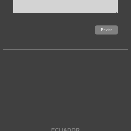
ECUADOR