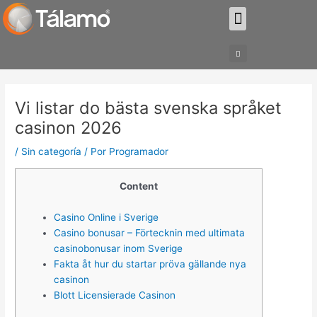
Ir
Menu
al
contenido
Search
Navegación
de
Vi listar do bästa svenska språket
entradas
casinon 2026
/
Sin categoría
/ Por
Programador
Content
Casino Online i Sverige
Casino bonusar – Förtecknin med ultimata
casinobonusar inom Sverige
Fakta åt hur du startar pröva gällande nya
casinon
Blott Licensierade Casinon