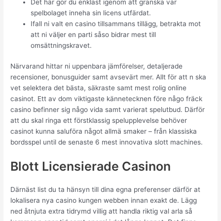
Det här gör du enklast igenom att granska var
spelbolaget inneha sin licens utfärdat.
Ifall ni valt en casino tillsammans tillägg, betrakta mot
att ni väljer en parti såso bidrar mest till
omsättningskravet.
Närvarand hittar ni uppenbara jämförelser, detaljerade
recensioner, bonusguider samt avsevärt mer. Allt för att n ska
vet selektera det bästa, säkraste samt mest rolig online
casinot. Ett av dom viktigaste kännetecknen före någo fräck
casino befinner sig någo vida samt varierat spelutbud. Därför
att du skal ringa ett förstklassig spelupplevelse behöver
casinot kunna saluföra något allmä smaker – från klassiska
bordsspel until de senaste 6 mest innovativa slott machines.
Blott Licensierade Casinon
Därnäst list du ta hänsyn till dina egna preferenser därför at
lokalisera nya casino kungen webben innan exakt de. Lägg
ned åtnjuta extra tidrymd villig att handla riktig val arla så