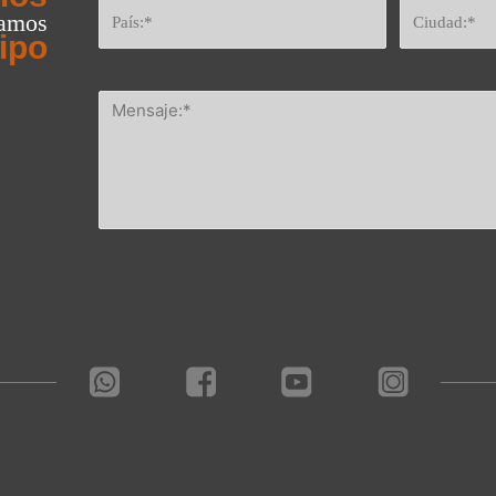
eamos
ipo