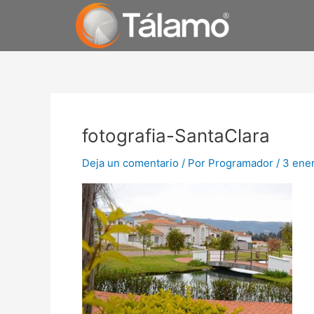
Ir
al
contenido
fotografia-SantaClara
Deja un comentario
/ Por
Programador
/
3 ene