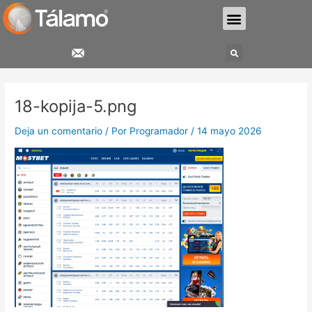
Ir
Menu
al
contenido
Search
Navegación
de
18-kopija-5.png
entradas
Deja un comentario
/ Por
Programador
/
14 mayo 2026