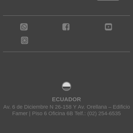
ECUADOR
Av. 6 de Diciembre N 26-158 Y Av. Orellana – Edificio
Famer | Piso 6 Oficina 6B Telf.: (02) 254-6535