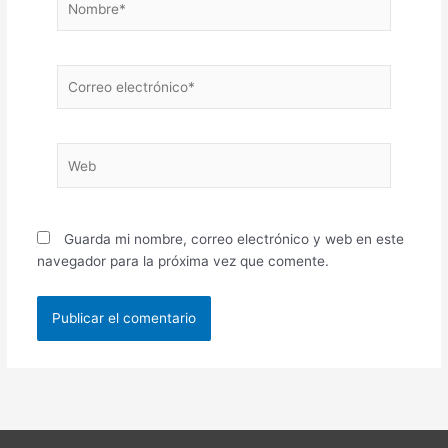
Correo
electrónico*
Web
Guarda mi nombre, correo electrónico y web en este
navegador para la próxima vez que comente.