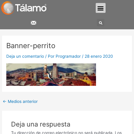
Ir
Menu
al
contenido
Search
Navegación
de
Banner-perrito
entradas
Deja un comentario
/ Por
Programador
/
28 enero 2020
←
Medios anterior
Deja una respuesta
Tu dirección de correo electrónico no será publicada.
Los