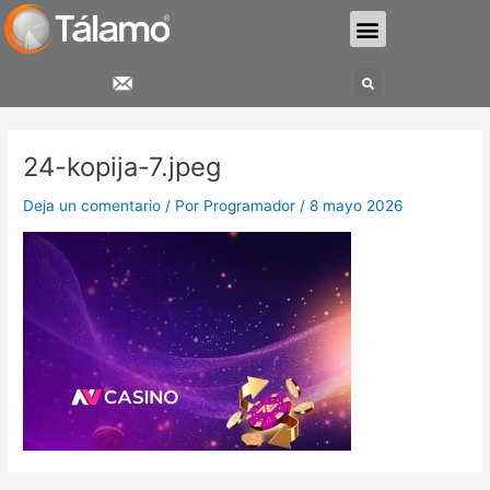
Ir
Menu
al
contenido
Search
Navegación
de
24-kopija-7.jpeg
entradas
Deja un comentario
/ Por
Programador
/
8 mayo 2026