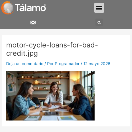
Ir
Menu
al
contenido
Search
motor-cycle-loans-for-bad-
credit.jpg
Deja un comentario
/ Por
Programador
/
12 mayo 2026