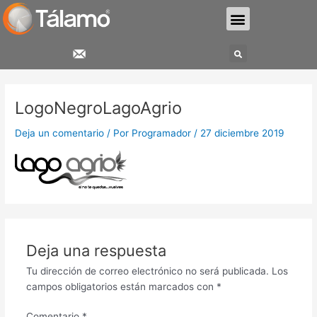
Ir
Menu
al
contenido
Search
LogoNegroLagoAgrio
Deja un comentario
/ Por
Programador
/
27 diciembre 2019
Deja una respuesta
Tu dirección de correo electrónico no será publicada.
Los
campos obligatorios están marcados con
*
Comentario
*