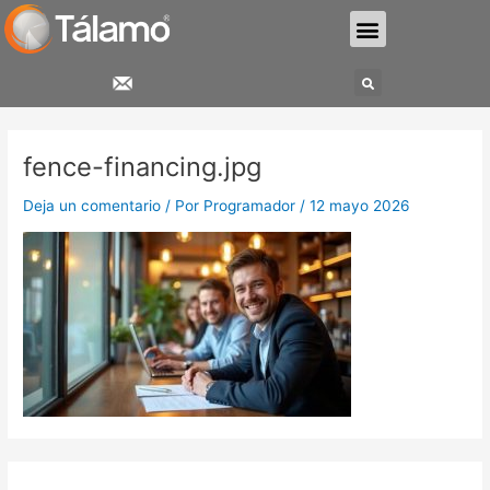
Ir
Menu
al
contenido
Search
fence-financing.jpg
Deja un comentario
/ Por
Programador
/
12 mayo 2026