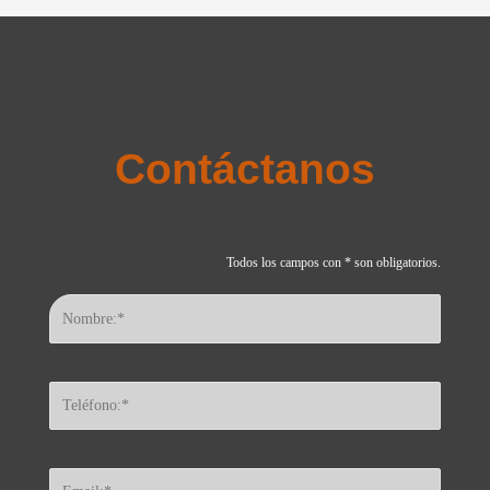
Contáctanos
Todos los campos con * son obligatorios.