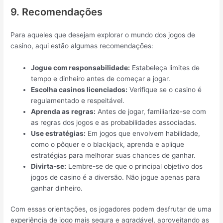
9. Recomendações
Para aqueles que desejam explorar o mundo dos jogos de
casino, aqui estão algumas recomendações:
Jogue com responsabilidade:
Estabeleça limites de
tempo e dinheiro antes de começar a jogar.
Escolha casinos licenciados:
Verifique se o casino é
regulamentado e respeitável.
Aprenda as regras:
Antes de jogar, familiarize-se com
as regras dos jogos e as probabilidades associadas.
Use estratégias:
Em jogos que envolvem habilidade,
como o pôquer e o blackjack, aprenda e aplique
estratégias para melhorar suas chances de ganhar.
Divirta-se:
Lembre-se de que o principal objetivo dos
jogos de casino é a diversão. Não jogue apenas para
ganhar dinheiro.
Com essas orientações, os jogadores podem desfrutar de uma
experiência de jogo mais segura e agradável, aproveitando as