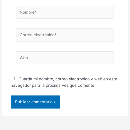
Nombre*
Correo
electrónico*
Web
Guarda mi nombre, correo electrónico y web en este
navegador para la próxima vez que comente.