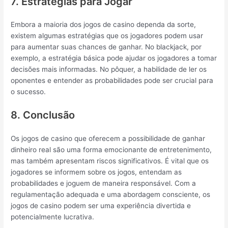
7. Estratégias para Jogar
Embora a maioria dos jogos de casino dependa da sorte,
existem algumas estratégias que os jogadores podem usar
para aumentar suas chances de ganhar. No blackjack, por
exemplo, a estratégia básica pode ajudar os jogadores a tomar
decisões mais informadas. No pôquer, a habilidade de ler os
oponentes e entender as probabilidades pode ser crucial para
o sucesso.
8. Conclusão
Os jogos de casino que oferecem a possibilidade de ganhar
dinheiro real são uma forma emocionante de entretenimento,
mas também apresentam riscos significativos. É vital que os
jogadores se informem sobre os jogos, entendam as
probabilidades e joguem de maneira responsável. Com a
regulamentação adequada e uma abordagem consciente, os
jogos de casino podem ser uma experiência divertida e
potencialmente lucrativa.