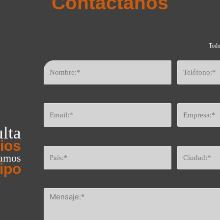
Contáctanos
Todo
lta
ios
eamos
ipo