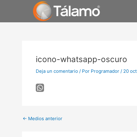
Ir
al
contenido
Navegación
de
icono-whatsapp-oscuro
entradas
Deja un comentario
/ Por
Programador
/
20 oc
←
Medios anterior