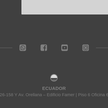
ECUADOR
26-158 Y Av. Orellana – Edificio Famer | Piso 6 Oficina 6