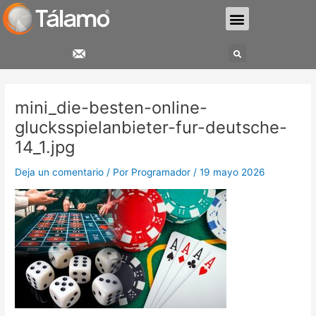
Ir
Menu
al
contenido
Search
Navegación
de
mini_die-besten-online-
entradas
glucksspielanbieter-fur-deutsche-
14_1.jpg
Deja un comentario
/ Por
Programador
/
19 mayo 2026