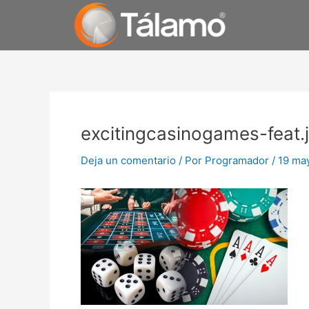
Ir
al
contenido
Navegación
de
excitingcasinogames-feat.
entradas
Deja un comentario
/ Por
Programador
/
19 ma