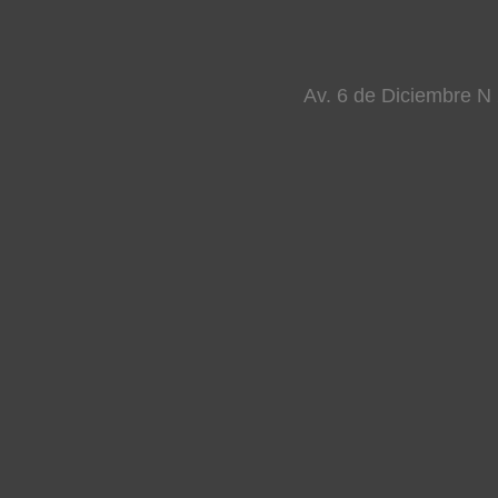
Av. 6 de Diciembre N 