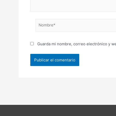
Nombre*
Guarda mi nombre, correo electrónico y w