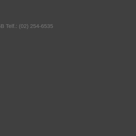
B Telf.: (02) 254-6535