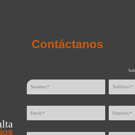
Contáctanos
Todo
lta
ios