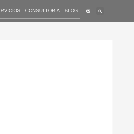
Search
RVICIOS
CONSULTORÍA
BLOG