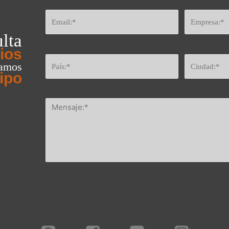
lta
ios
eamos
ipo