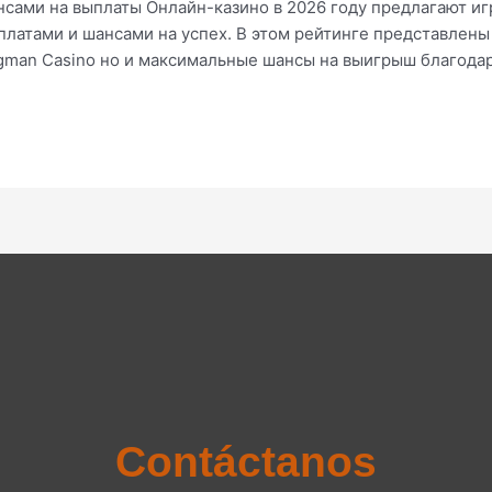
нсами на выплаты Онлайн-казино в 2026 году предлагают и
платами и шансами на успех. В этом рейтинге представлены
agman Casino но и максимальные шансы на выигрыш благода
Contáctanos