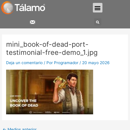
Ir
Menu
al
contenido
Search
Navegación
de
mini_book-of-dead-port-
entradas
testimonial-free-demo_1.jpg
Deja un comentario
/ Por
Programador
/
20 mayo 2026
←
Medios anterior