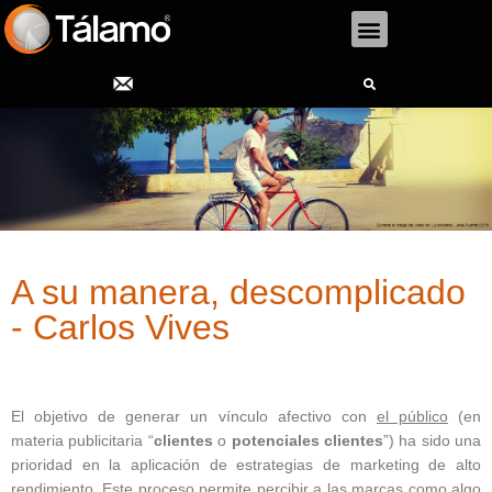
Menu
Search
A su manera, descomplicado
- Carlos Vives
El objetivo de generar un vínculo afectivo con
el público
(en
materia publicitaria “
clientes
o
potenciales clientes
”) ha sido una
prioridad en la aplicación de estrategias de marketing de alto
rendimiento. Este proceso permite percibir a las marcas como algo