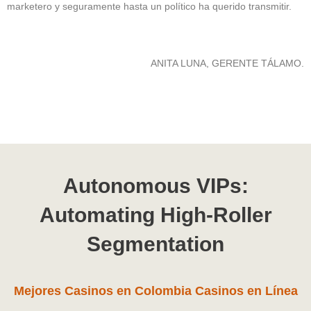
marketero y seguramente hasta un político ha querido transmitir.
ANITA LUNA, GERENTE TÁLAMO.
Page
Page
Page
Page
Page
Autonomous VIPs:
Automating High-Roller
Segmentation
Mejores Casinos en Colombia Casinos en Línea