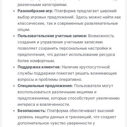
различными категориями.
Разнообразие игр:
Платформа предлагает широкий
выбор игровых предложений. Здесь можно найти как
классические, так и современные развлекательные
опции.
Пользовательские учетные записи:
Возможность
создания и управления учетными записями
позволяет сохранить персональные настройки и
предпочтения, что делает использование ресурса
более комфортным.
Поддержка клиентов:
Наличие круглосуточной
службы поддержки помогает решать возникающие
вопросы и проблемы оперативно.
Специальные предложения:
Пользователи могут
воспользоваться различными акциями и
предложениями, которые способствуют увеличению
интереса и вовлеченности.
Безопасность:
Платформа обеспечивает высокий
уровень защиты данных и транзакций, что создает
дополнительное чувство уверенности у