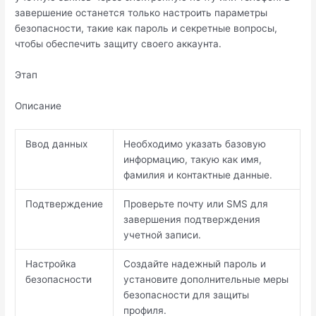
завершение останется только настроить параметры
безопасности, такие как пароль и секретные вопросы,
чтобы обеспечить защиту своего аккаунта.
Этап
Описание
Ввод данных
Необходимо указать базовую
информацию, такую как имя,
фамилия и контактные данные.
Подтверждение
Проверьте почту или SMS для
завершения подтверждения
учетной записи.
Настройка
Создайте надежный пароль и
безопасности
установите дополнительные меры
безопасности для защиты
профиля.