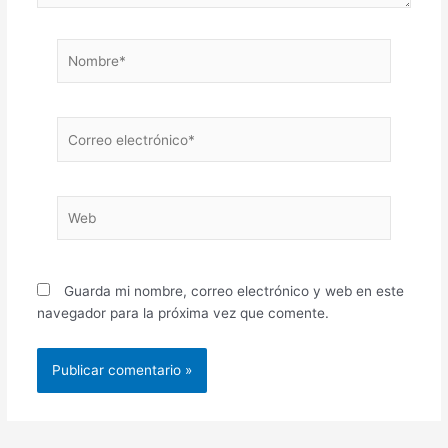
Nombre*
Correo
electrónico*
Web
Guarda mi nombre, correo electrónico y web en este
navegador para la próxima vez que comente.