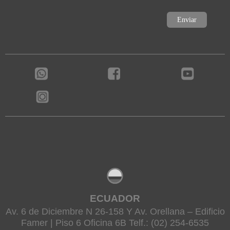
ECUADOR
Av. 6 de Diciembre N 26-158 Y Av. Orellana – Edificio
Famer | Piso 6 Oficina 6B Telf.: (02) 254-6535