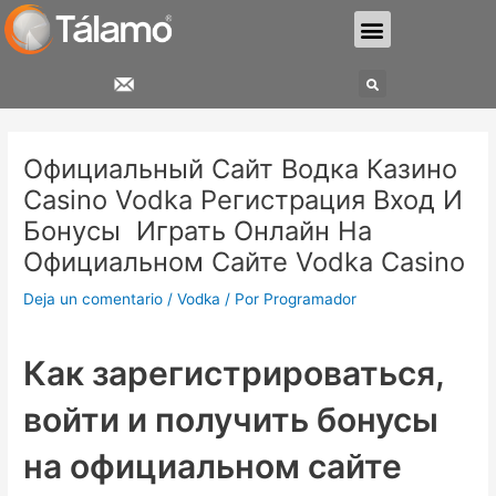
Ir
Menu
al
contenido
Search
Navegación
de
Официальный Сайт Водка Казино
entradas
Casino Vodka Регистрация Вход И
Бонусы ️ Играть Онлайн На
Официальном Сайте Vodka Casino
Deja un comentario
/
Vodka
/ Por
Programador
Как зарегистрироваться,
войти и получить бонусы
на официальном сайте