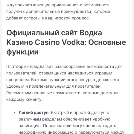
ждут захватывающие приключения и возможность
получить дополнительные преимущества, которые
добавят остроты в ваш игровой процесс.
Официальный сайт Водка
Казино Casino Vodka: Основные
функции
Платформа предлагает разнообразные возможности для
пользователей, стремящихся насладиться игровым
процессом. Важные функции этого ресурса делают его
удобным и привлекательным для посетителей.
Рассмотрим основные возможности, которые доступны
каждому клиенту.
Легкий доступ:
Быстрый и простой доступ к
различным разделам обеспечивает удобную
навигацию. Пользователи могут легко находить
необходимую информацию и переключаться между