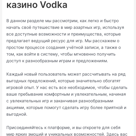
казино Vodka
В данном разделе мы рассмотрим, как легко и быстро
начать своё путешествие в мир азартных игр, используя
все доступные возможности и преимущества, которые
предлагает ведущий ресурс для игр. Мы расскажем о
простом процессе создания учётной записи, а также о
том, как войти в систему, чтобы мгновенно получить
доступ к разнообразным играм и предложениям.
Каждый новый пользователь может рассчитывать на ряд
выгодных предложений, которые значительно обогатят
игровой опыт. У нас есть все необходимое, чтобы сделать
ваше пребывание комфортным и увлекательным, начиная
с увлекательных игр и заканчивая разнообразными
акциями, которые помогут сделать игру более приятной и
выгодной.
Присоединяйтесь к платформе, и вы откроете для себя
мир ярких эмоций и уникальных возможностей. Здесь вас