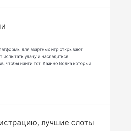
ми
латформы для азартных игр открывают
 испытать удачу и насладиться
, чтобы найти тот, Казино Водка который
егистрацию, лучшие слоты