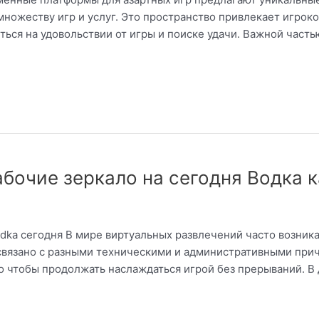
множеству игр и услуг. Это пространство привлекает игро
ться на удовольствии от игры и поиске удачи. Важной част
абочие зеркало на сегодня Водка 
odka сегодня В мире виртуальных развлечений часто возник
связано с разными техническими и административными прич
no чтобы продолжать наслаждаться игрой без прерываний. 