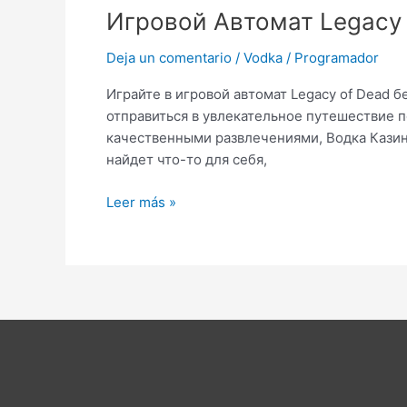
Официальном
Игровой
Игровой Автомат Legacy 
Сайте
Автомат
Vodka
Deja un comentario
/
Vodka
/
Programador
Legacy
Casino
Of
Играйте в игровой автомат Legacy of Dead 
Dead
отправиться в увлекательное путешествие 
Играть
качественными развлечениями, Водка Казин
В
найдет что-то для себя,
Слот
Бесплатно
Leer más »
В
Водка
Казино