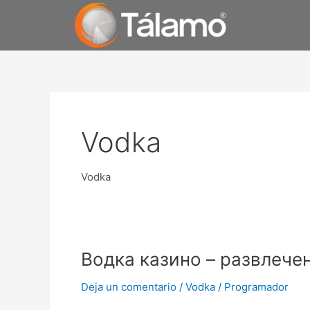
Ir
al
contenido
Vodka
Vodka
Водка
Водка казино – развлече
казино
Deja un comentario
/
Vodka
/
Programador
–
развлечение