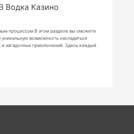
В Водка Казино
овым процессом В этом разделе вы сможете
м уникальную возможность насладиться
н и загадочных приключений. Здесь каждый