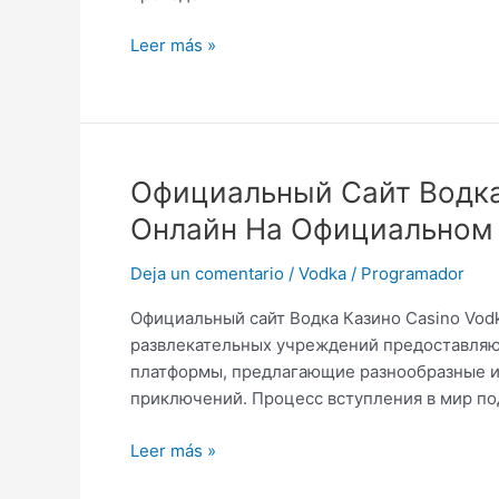
Бонусы
Leer más »
Играть
Онлайн
На
Официальном
Сайте
Официальный
Официальный Сайт Водка 
Vodka
Сайт
Онлайн На Официальном 
Casino
Водка
Казино
Deja un comentario
/
Vodka
/
Programador
Casino
Официальный сайт Водка Казино Casino Vod
Vodka:
развлекательных учреждений предоставляют
Регистрация,
платформы, предлагающие разнообразные и
Вход
приключений. Процесс вступления в мир по
И
Бонусы
Leer más »
Играть