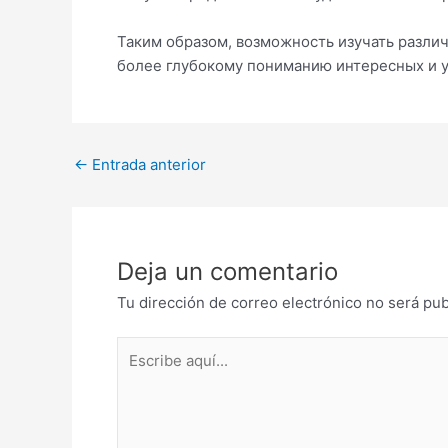
Таким образом, возможность изучать разли
более глубокому пониманию интересных и 
←
Entrada anterior
Deja un comentario
Tu dirección de correo electrónico no será pub
Escribe
aquí...