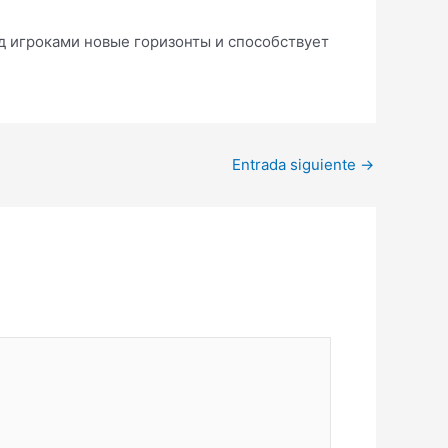
д игроками новые горизонты и способствует
Entrada siguiente
→