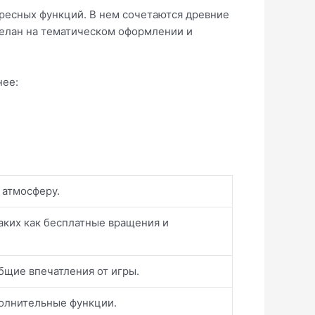
ресных функций. В нем сочетаются древние
делан на тематическом оформлении и
нее:
 атмосферу.
аких как бесплатные вращения и
бщие впечатления от игры.
полнительные функции.