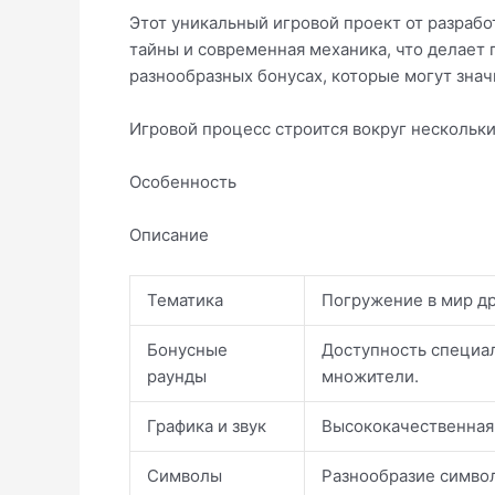
Этот уникальный игровой проект от разраб
тайны и современная механика, что делает
разнообразных бонусах, которые могут зна
Игровой процесс строится вокруг нескольк
Особенность
Описание
Тематика
Погружение в мир др
Бонусные
Доступность специал
раунды
множители.
Графика и звук
Высококачественная 
Символы
Разнообразие символ