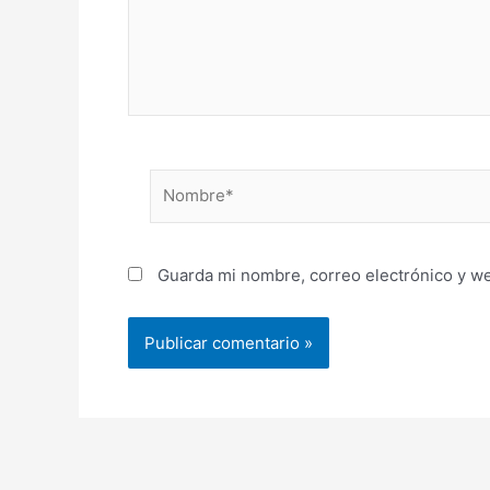
Nombre*
Guarda mi nombre, correo electrónico y w