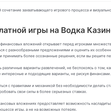
 сочетание захватывающего игрового процесса и визуально
атной игры на Водка Казин
з финансовых вложений открывает перед игроками множест
ся с разнообразными предложениями и оценить их особенно
 и принимать более осознанные решения, если вы решите пе
ь различные варианты развлечений, не беспокоясь о том, ка
е интересные и подходящие варианты, не рискуя финансами.
ться с правилами и механикой без необходимости делать ста
робовать свои силы в более серьезных ставках.
нансовых вложениях предоставляет возможность насладитьс
роцессе игры, а не на возможных потерях.