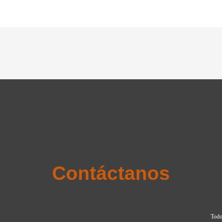
Contáctanos
Todo