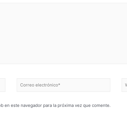
Correo
W
electrónico*
eb en este navegador para la próxima vez que comente.