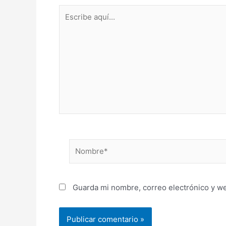
Escribe
aquí...
Nombre*
Guarda mi nombre, correo electrónico y w