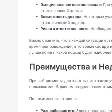
Эмоциональная составляющая:
Для м
стать основной целью.
Возможность дохода:
Некоторые учас
стратегический подход.
Риски и ответственность:
Необходимо
Важно отметить, что в каждой ситуации ест
времяпрепровождения, в то время как други
лучше понять, какой подход будет наиболе
Преимущества и Нед
При выборе места для азартных игр важно у
пользователя. В данном разделе рассмотри
Положительные стороны:
Разнообразие игр:
Здесь представлено