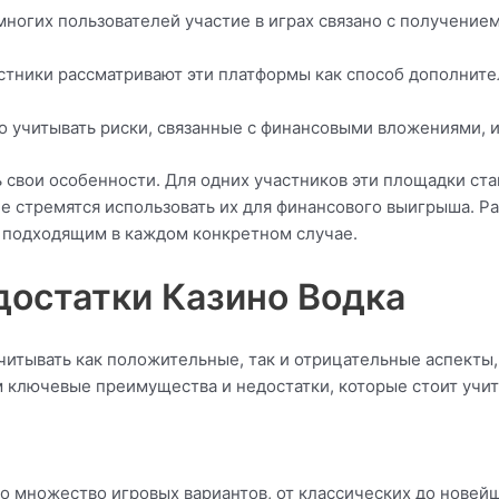
ногих пользователей участие в играх связано с получение
тники рассматривают эти платформы как способ дополнител
 учитывать риски, связанные с финансовыми вложениями, и
ь свои особенности. Для одних участников эти площадки ст
е стремятся использовать их для финансового выигрыша. Р
е подходящим в каждом конкретном случае.
остатки Казино Водка
читывать как положительные, так и отрицательные аспекты
м ключевые преимущества и недостатки, которые стоит учит
 множество игровых вариантов, от классических до новейш