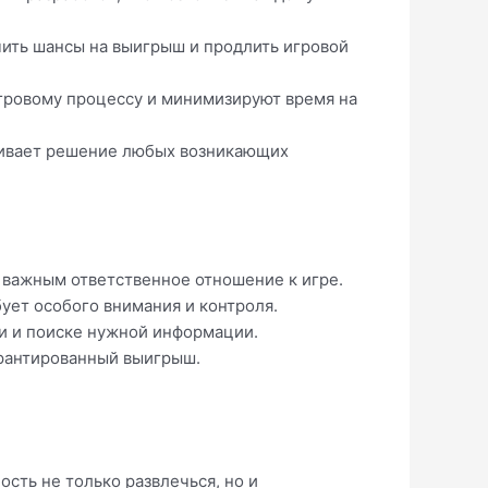
ить шансы на выигрыш и продлить игровой
гровому процессу и минимизируют время на
ивает решение любых возникающих
 важным ответственное отношение к игре.
ует особого внимания и контроля.
и и поиске нужной информации.
арантированный выигрыш.
сть не только развлечься, но и