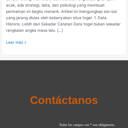
Togel
acak, ada strategi, data, dan psikologi yang membuat
yang
permainan ini begitu menarik. Artikel ini mengungkap sisi-sisi
Jarang
yang jarang diulas oleh kebanyakan situs togel. 1. Data
Diketahui
Historis: Lebih dari Sekadar Catatan Data togel bukan sekadar
rangkaian angka masa lalu. […]
Leer más »
Contáctanos
Todos los campos con * son obligatorios.