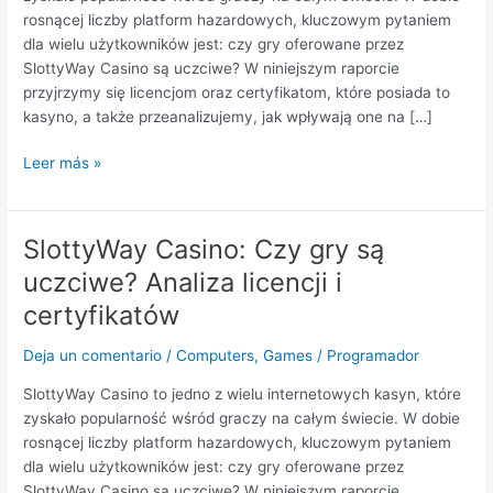
i
rosnącej liczby platform hazardowych, kluczowym pytaniem
certyfikatów
dla wielu użytkowników jest: czy gry oferowane przez
SlottyWay Casino są uczciwe? W niniejszym raporcie
przyjrzymy się licencjom oraz certyfikatom, które posiada to
kasyno, a także przeanalizujemy, jak wpływają one na […]
Leer más »
SlottyWay Casino: Czy gry są
SlottyWay
Casino:
uczciwe? Analiza licencji i
Czy
certyfikatów
gry
są
Deja un comentario
/
Computers, Games
/
Programador
uczciwe?
Analiza
SlottyWay Casino to jedno z wielu internetowych kasyn, które
licencji
zyskało popularność wśród graczy na całym świecie. W dobie
i
rosnącej liczby platform hazardowych, kluczowym pytaniem
certyfikatów
dla wielu użytkowników jest: czy gry oferowane przez
SlottyWay Casino są uczciwe? W niniejszym raporcie