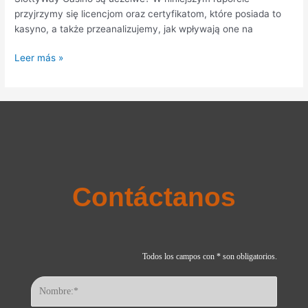
przyjrzymy się licencjom oraz certyfikatom, które posiada to
kasyno, a także przeanalizujemy, jak wpływają one na
Leer más »
Contáctanos
Todos los campos con * son obligatorios.