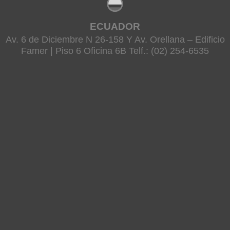
ECUADOR
Av. 6 de Diciembre N 26-158 Y Av. Orellana – Edificio
Famer | Piso 6 Oficina 6B Telf.: (02) 254-6535