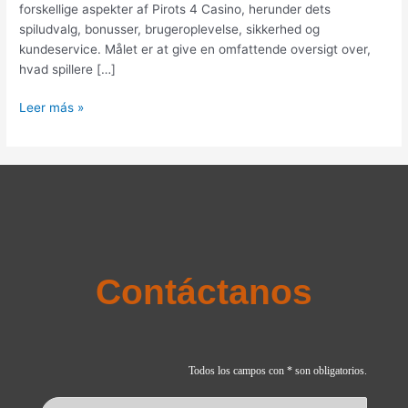
forskellige aspekter af Pirots 4 Casino, herunder dets
spiludvalg, bonusser, brugeroplevelse, sikkerhed og
kundeservice. Målet er at give en omfattende oversigt over,
hvad spillere […]
Leer más »
Contáctanos
Todos los campos con * son obligatorios.