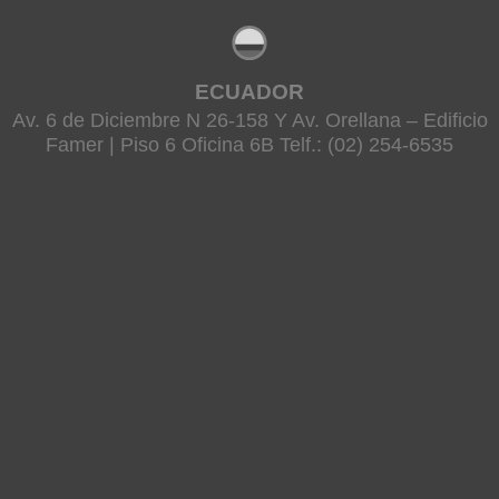
ECUADOR
Av. 6 de Diciembre N 26-158 Y Av. Orellana – Edificio
Famer | Piso 6 Oficina 6B Telf.: (02) 254-6535