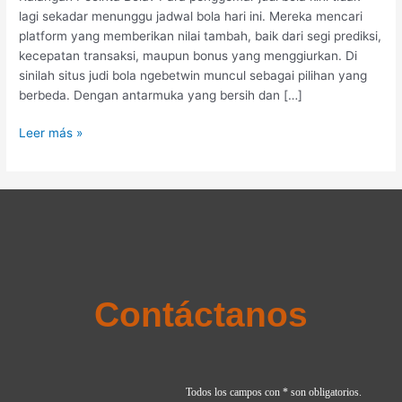
Sekadar
lagi sekadar menunggu jadwal bola hari ini. Mereka mencari
Taruhan
platform yang memberikan nilai tambah, baik dari segi prediksi,
Biasa
kecepatan transaksi, maupun bonus yang menggiurkan. Di
sinilah situs judi bola ngebetwin muncul sebagai pilihan yang
berbeda. Dengan antarmuka yang bersih dan […]
Leer más »
Contáctanos
Todos los campos con * son obligatorios.