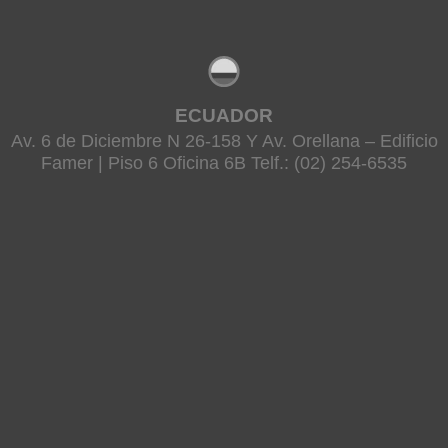
ECUADOR
Av. 6 de Diciembre N 26-158 Y Av. Orellana – Edificio
Famer | Piso 6 Oficina 6B Telf.: (02) 254-6535