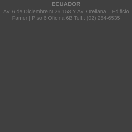
ECUADOR
Av. 6 de Diciembre N 26-158 Y Av. Orellana – Edificio
Famer | Piso 6 Oficina 6B Telf.: (02) 254-6535