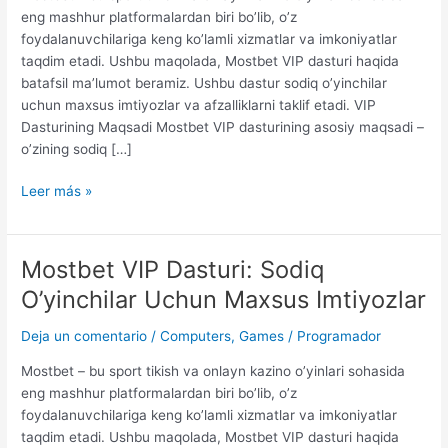
eng mashhur platformalardan biri bo’lib, o’z
Maxsus
foydalanuvchilariga keng ko’lamli xizmatlar va imkoniyatlar
Imtiyozlar
taqdim etadi. Ushbu maqolada, Mostbet VIP dasturi haqida
batafsil ma’lumot beramiz. Ushbu dastur sodiq o’yinchilar
uchun maxsus imtiyozlar va afzalliklarni taklif etadi. VIP
Dasturining Maqsadi Mostbet VIP dasturining asosiy maqsadi –
o’zining sodiq […]
Leer más »
Mostbet VIP Dasturi: Sodiq
Mostbet
VIP
O’yinchilar Uchun Maxsus Imtiyozlar
Dasturi:
Sodiq
Deja un comentario
/
Computers, Games
/
Programador
O’yinchilar
Mostbet – bu sport tikish va onlayn kazino o’yinlari sohasida
Uchun
eng mashhur platformalardan biri bo’lib, o’z
Maxsus
foydalanuvchilariga keng ko’lamli xizmatlar va imkoniyatlar
Imtiyozlar
taqdim etadi. Ushbu maqolada, Mostbet VIP dasturi haqida