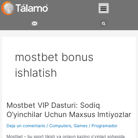
Ir
Menu
al
contenido
Search
mostbet bonus
ishlatish
Mostbet VIP Dasturi: Sodiq
Mostbet
VIP
O’yinchilar Uchun Maxsus Imtiyozlar
Dasturi:
Sodiq
Deja un comentario
/
Computers, Games
/
Programador
O’yinchilar
Mostbet – bu sport tikish va onlayn kazino o’yinlari sohasida
Uchun