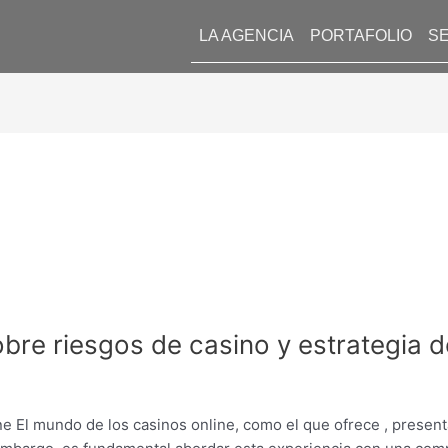
LA AGENCIA
PORTAFOLIO
SE
obre riesgos de casino y estrategia d
e El mundo de los casinos online, como el que ofrece , prese