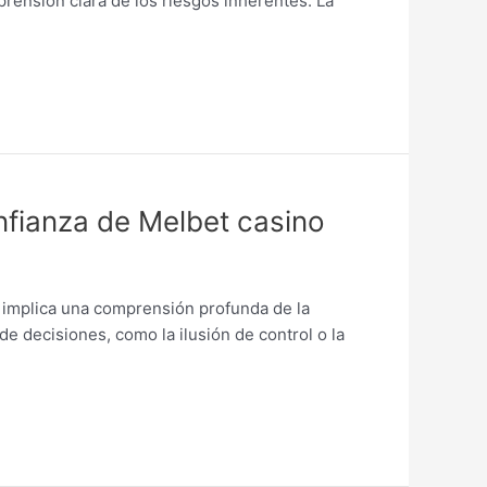
rensión clara de los riesgos inherentes. La
nfianza de Melbet casino
; implica una comprensión profunda de la
de decisiones, como la ilusión de control o la