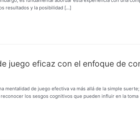
embargo, es fundamental abordar esta experiencia con una comp
os resultados y la posibilidad […]
e juego eficaz con el enfoque de co
a mentalidad de juego efectiva va más allá de la simple suerte
 reconocer los sesgos cognitivos que pueden influir en la toma 