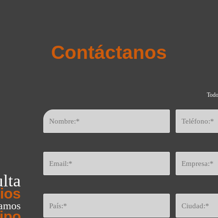
Contáctanos
Todo
lta
ios
eamos
ipo