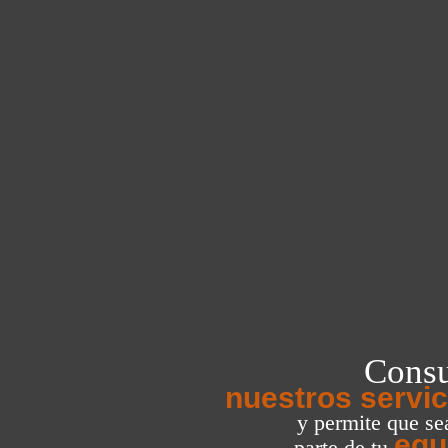
Consu
nuestros servic
y permite que s
equ
parte de tu