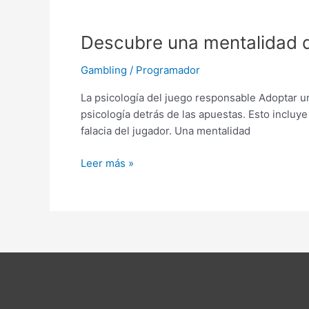
de
Melbet
Descubre
Descubre una mentalidad d
casino
una
Gambling
/
Programador
mentalidad
de
La psicología del juego responsable Adoptar un
juego
psicología detrás de las apuestas. Esto incluye
eficaz
falacia del jugador. Una mentalidad
con
el
Leer más »
enfoque
de
confianza
de
Melbet
casino