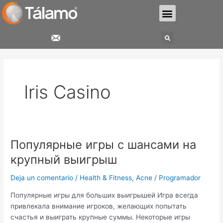
Ir
Menu
al
contenido
Search
Iris Casino
Популярные игры с шансами на
Популярные
игры
крупный выигрыш
с
шансами
Deja un comentario
/
Health & Fitness, Acne
/
Programador
на
Популярные игры для больших выигрышей Игра всегда
крупный
привлекала внимание игроков, желающих попытать
выигрыш
счастья и выиграть крупные суммы. Некоторые игры