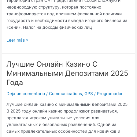
территории стран СНГ представляет собой сложную и
неоднородную структуру, которая постоянно
трансформируется под влиянием фискальной политики
государств и необходимости вывода игорного бизнеса из
«сени». Налог на доходы физических лиц
Leer más »
Лучшие Онлайн Казино С
Лучшие
Онлайн
Минимальными Депозитами 2025
Казино
Года
С
Минимальными
Deja un comentario
/
Communications, GPS
/
Programador
Депозитами
2025
Лучшие онлайн казино с минимальными депозитами 2025
Года
В 2025 году онлайн казино продолжают развиваться,
предлагая игрокам уникальные условия для
увлекательных и безопасных развлечений. Одной из
самых привлекательных особенностей для новичков и