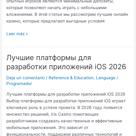
опытных игроков являются минимальные депозиты,
которые позволяют начать играть с небольшими
вложениями. В этой статье мы рассмотрим лучшие онлайн
казино, которые предлагают выгодные условия
Leer más »
Лучшие платформы для
Лучшие
платформы
разработки приложений iOS 2026
для
разработки
Deja un comentario
/
Reference & Education, Language
/
приложений
Programador
iOS
Лучшие платформы для разработки приложений iOS 2026
2026
Выбор платформы для разработки приложений iOS играет
ключевую роль в успехе проекта. В 2026 году появится
множество решений, Iris Casino помогающих
разработчикам создавать качественные и эффективные
мобильные приложения. Это зависит от
функциональности, поддержки различных технологий и