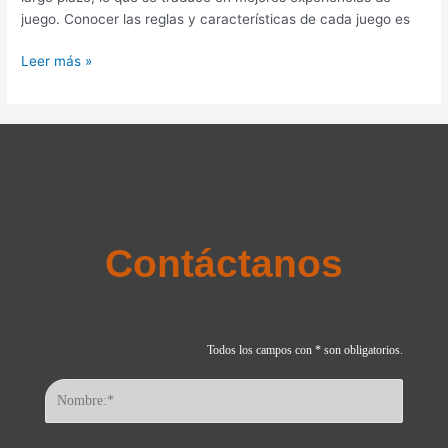
juego. Conocer las reglas y características de cada juego es
Leer más »
Contáctanos
Todos los campos con * son obligatorios.