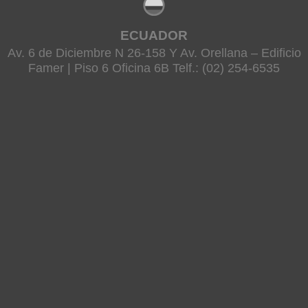
ECUADOR
Av. 6 de Diciembre N 26-158 Y Av. Orellana – Edificio
Famer | Piso 6 Oficina 6B Telf.: (02) 254-6535