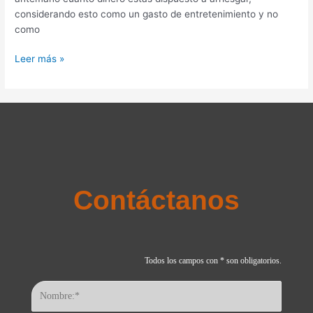
considerando esto como un gasto de entretenimiento y no
como
Leer más »
Contáctanos
Todos los campos con * son obligatorios.