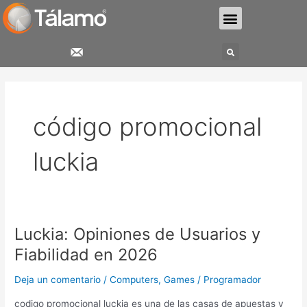
Ir
Menu
al
contenido
Search
código promocional
luckia
Luckia: Opiniones de Usuarios y
Luckia:
Opiniones
Fiabilidad en 2026
de
Usuarios
Deja un comentario
/
Computers, Games
/
Programador
y
codigo promocional luckia es una de las casas de apuestas y
Fiabilidad