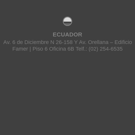
ECUADOR
Av. 6 de Diciembre N 26-158 Y Av. Orellana – Edificio
Famer | Piso 6 Oficina 6B Telf.: (02) 254-6535