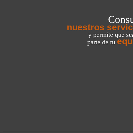
Consu
nuestros servic
y permite que s
equ
parte de tu