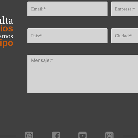
lta
ios
eamos
ipo