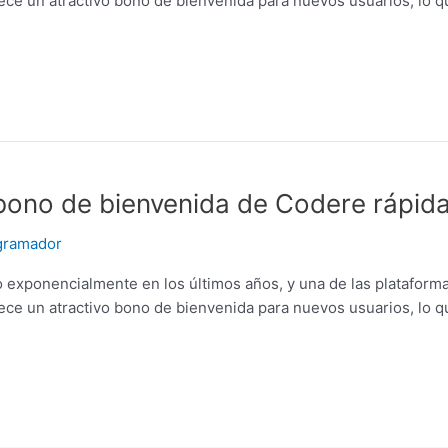
ece un atractivo bono de bienvenida para nuevos usuarios, lo 
l bono de bienvenida de Codere rápi
gramador
ido exponencialmente en los últimos años, y una de las platafo
ece un atractivo bono de bienvenida para nuevos usuarios, lo 