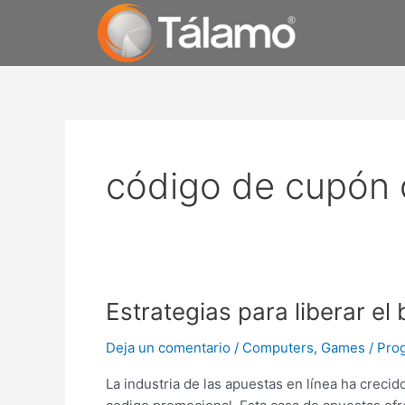
Ir
al
contenido
código de cupón 
Estrategias
Estrategias para liberar e
para
Deja un comentario
/
Computers, Games
/
Pro
liberar
el
La industria de las apuestas en línea ha crec
bono