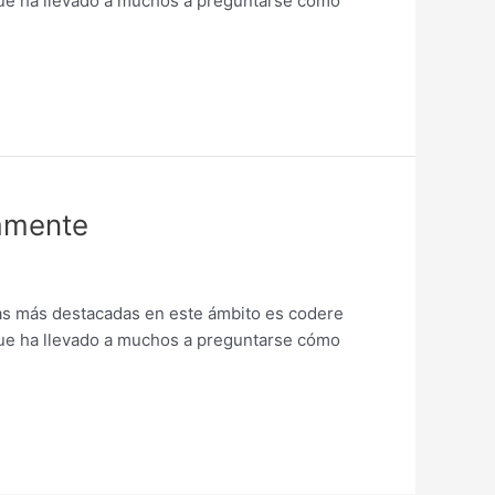
que ha llevado a muchos a preguntarse cómo
damente
rmas más destacadas en este ámbito es codere
que ha llevado a muchos a preguntarse cómo