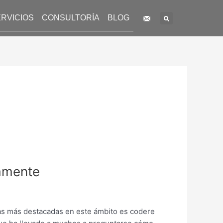
Search
RVICIOS
CONSULTORÍA
BLOG
damente
rmas más destacadas en este ámbito es codere