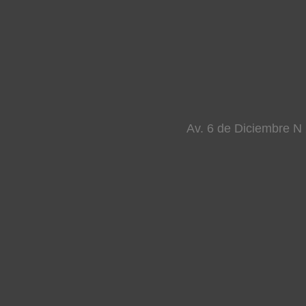
Av. 6 de Diciembre N 