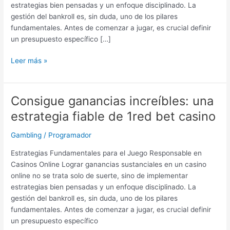
estrategias bien pensadas y un enfoque disciplinado. La
bet
gestión del bankroll es, sin duda, uno de los pilares
casino
fundamentales. Antes de comenzar a jugar, es crucial definir
un presupuesto específico […]
Leer más »
Consigue ganancias increíbles: una
Consigue
ganancias
estrategia fiable de 1red bet casino
increíbles:
una
Gambling
/
Programador
estrategia
Estrategias Fundamentales para el Juego Responsable en
fiable
Casinos Online Lograr ganancias sustanciales en un casino
de
online no se trata solo de suerte, sino de implementar
1red
estrategias bien pensadas y un enfoque disciplinado. La
bet
gestión del bankroll es, sin duda, uno de los pilares
casino
fundamentales. Antes de comenzar a jugar, es crucial definir
un presupuesto específico