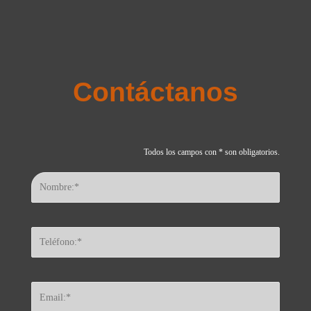
Contáctanos
Todos los campos con * son obligatorios.