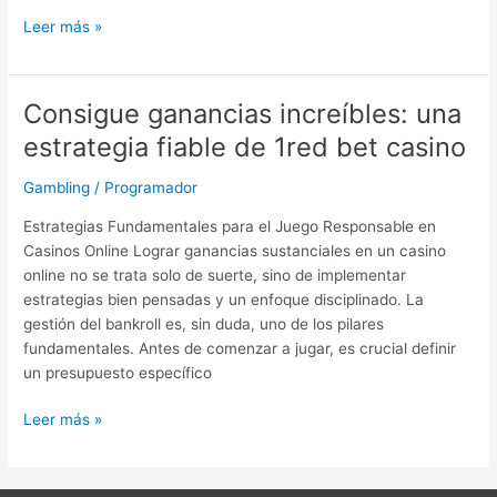
Leer más »
Consigue ganancias increíbles: una
Consigue
ganancias
estrategia fiable de 1red bet casino
increíbles:
una
Gambling
/
Programador
estrategia
Estrategias Fundamentales para el Juego Responsable en
fiable
Casinos Online Lograr ganancias sustanciales en un casino
de
online no se trata solo de suerte, sino de implementar
1red
estrategias bien pensadas y un enfoque disciplinado. La
bet
gestión del bankroll es, sin duda, uno de los pilares
casino
fundamentales. Antes de comenzar a jugar, es crucial definir
un presupuesto específico
Leer más »