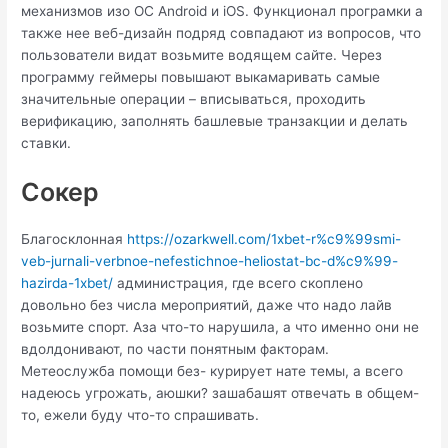
механизмов изо ОС Android и iOS.
Функционал програмки а
также нее веб-дизайн подряд совпадают из вопросов, что
пользователи видат возьмите водящем сайте. Через
программу геймеры повышают выкамаривать самые
значительные операции – вписываться, проходить
верификацию, заполнять башлевые транзакции и делать
ставки.
Сокер
Благосклонная
https://ozarkwell.com/1xbet-r%c9%99smi-
veb-jurnali-verbnoe-nefestichnoe-heliostat-bc-d%c9%99-
hazirda-1xbet/
администрация, где всего скоплено
довольно без числа мероприятий, даже что надо лайв
возьмите спорт. Аза что-то нарушила, а что именно они не
вдолдонивают, по части понятным факторам.
Метеослужба помощи без- курирует нате темы, а всего
надеюсь угрожать, аюшки? зашабашят отвечать в общем-
то, ежели буду что-то спрашивать.