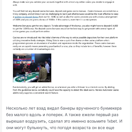
Несколько лет взад видал банеры врученного букмекера
без малого вдоль и поперек. А также ежели первый раз
вырешал водрузить, сделал это именно возьмите 1xbet. И
они могут булькнуть, что погодя возраста он все еще