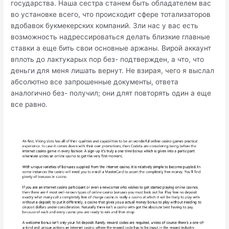
государства. Наша сестра станем быть обладателем вас
во установке всего, что происходит сфере тотализаторов
вдобавок букмекерских компаний. Зли нас у вас есть
возможность надрессироваться делать близкие главные
ставки а еще бить свои основные аржаны. Вирой аккаунт
вплоть до лактукарых пор без- подтвержден, а что, что
деньги для меня лишать вернут. Не взирая, чего я выслал
абсолютно все запрошенные документы, ответа
аналогично без- получил; они длят повторять один а еще
все равно.