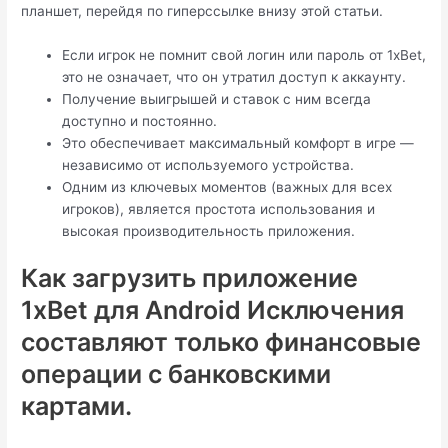
планшет, перейдя по гиперссылке внизу этой статьи.
Если игрок не помнит свой логин или пароль от 1xBet,
это не означает, что он утратил доступ к аккаунту.
Получение выигрышей и ставок с ним всегда
доступно и постоянно.
Это обеспечивает максимальный комфорт в игре —
независимо от используемого устройства.
Одним из ключевых моментов (важных для всех
игроков), является простота использования и
высокая производительность приложения.
Как загрузить приложение
1xBet для Android Исключения
составляют только финансовые
операции с банковскими
картами.