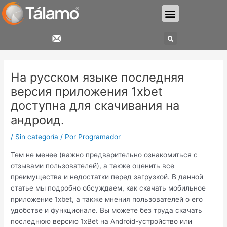
Ir
Menu
al
contenido
Search
Navegación
de
На русском языке последняя
entradas
версия приложения 1xbet
доступна для скачивания на
андроид.
/
Sin categoría
/ Por
Programador
Тем не менее (важно предварительно ознакомиться с
отзывами пользователей), а также оценить все
преимущества и недостатки перед загрузкой. В данной
статье мы подробно обсуждаем, как скачать мобильное
приложение 1xbet, а также мнения пользователей о его
удобстве и функционале.
Вы можете без труда скачать
последнюю версию 1xBet на Android-устройство или