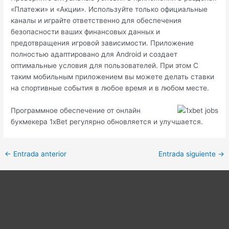
«Платежи» и «Акции». Используйте только официальные
каналы и играйте ответственно для обеспечения
безопасности ваших финансовых данных и
предотвращения игровой зависимости. Приложение
полностью адаптировано для Android и создает
оптимальные условия для пользователей. При этом С
таким мобильным приложением вы можете делать ставки
на спортивные события в любое время и в любом месте.
Программное обеспечение от онлайн
букмекера 1xBet регулярно обновляется и улучшается.
←
Entrada anterior
Entrada siguiente
→