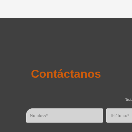
Contáctanos
Todo