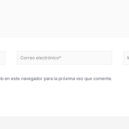
Correo
W
electrónico*
eb en este navegador para la próxima vez que comente.