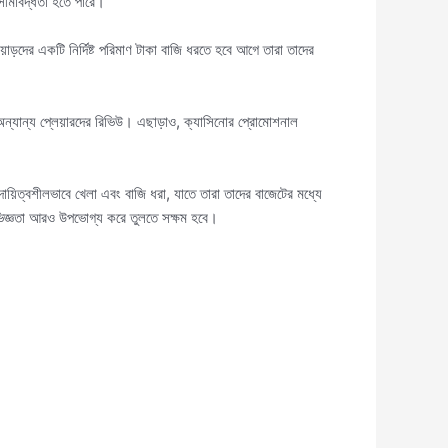
ি সীমাবদ্ধতা হতে পারে।
়াড়দের একটি নির্দিষ্ট পরিমাণ টাকা বাজি ধরতে হবে আগে তারা তাদের
্যান্য প্লেয়ারদের রিভিউ। এছাড়াও, ক্যাসিনোর প্রোমোশনাল
য়িত্বশীলভাবে খেলা এবং বাজি ধরা, যাতে তারা তাদের বাজেটের মধ্যে
অভিজ্ঞতা আরও উপভোগ্য করে তুলতে সক্ষম হবে।