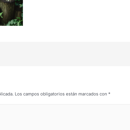
licada.
Los campos obligatorios están marcados con
*