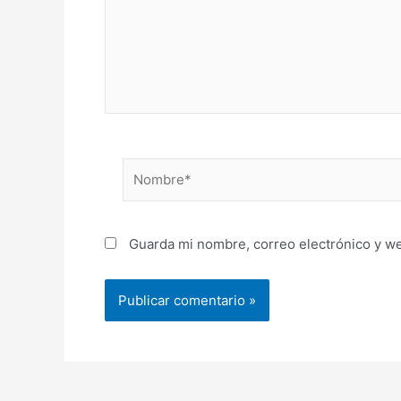
Nombre*
Guarda mi nombre, correo electrónico y w