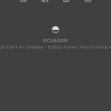
ECUADOR
26-158 Y Av. Orellana – Edificio Famer | Piso 6 Oficina 6