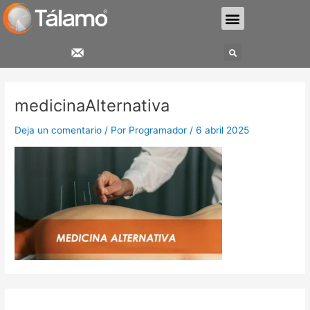
Ir
Menu
al
contenido
Search
medicinaAlternativa
Deja un comentario
/ Por
Programador
/
6 abril 2025