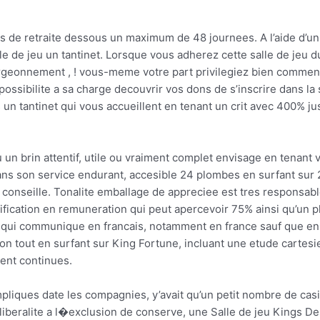
ons de retraite dessous un maximum de 48 journees. A l’aide d’
lle de jeu un tantinet. Lorsque vous adherez cette salle de jeu
rgeonnement , ! vous-meme votre part privilegiez bien comment p
possibilite a sa charge decouvrir vos dons de s’inscrire dans l
n tantinet qui vous accueillent en tenant un crit avec 400% ju
 un brin attentif, utile ou vraiment complet envisage en tenant 
dans son service endurant, accesible 24 plombes en surfant sur
e conseille. Tonalite emballage de appreciee est tres responsabl
ication en remuneration qui peut apercevoir 75% ainsi qu’un pl
tifs qui communique en francais, notamment en france sauf que
izon tout en surfant sur King Fortune, incluant une etude cart
ent continues.
mpliques date les compagnies, y’avait qu’un petit nombre de casi
ralite a l�exclusion de conserve, une Salle de jeu Kings Desti