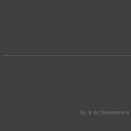
Av. 6 de Diciembre N 