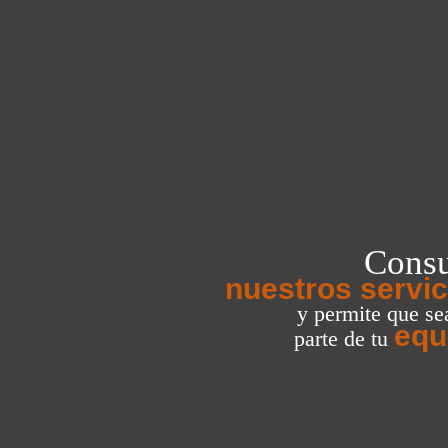
Consu
nuestros servic
y permite que s
equ
parte de tu