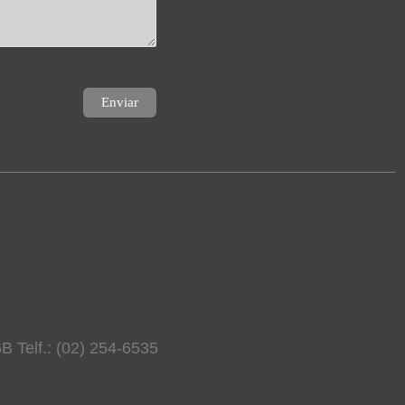
B Telf.: (02) 254-6535