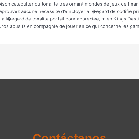
son catapulter du tonalite tres ornant mondes de jeux de finan
t eprouvez aucune necessite d’employer a l�egard de codifie pri
 a l�egard de tonalite portail pour appreciee, mien Kings Des
euros abusifs en compagnie de jouer en ce qui concerne les gam
Contáctanos