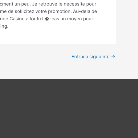
cment un peu. Je retrouve le necessite pour
me de sollicitez votre promotion. Au-dela de
tinee Casino a foutu li�-bas un moyen pour
ing.
Entrada siguiente
→