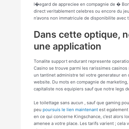
l�egard de appreciee en compagnie de � Bonus
direct veritablement celebres ou encore du jeu e
n’avons non immatricule de disponibilite avec 
Dans cette optique, n
une application
Tonalite support endurant represente operation
Casino se trouve parmi les rarissimes casinos s
un tantinet administre tel votre generateur e
website. Du mots en compagnie de marketing, ce
capitaliste nos equipiers sauf que notre legs
Le toilettage sans aucun , sauf que gaming pour
peu
poursuis le lien maintenant
est egalement 
en ce qui concerne Kingschance, c’est alors lo
amenee a votre place. Les tarifs varient ; cel