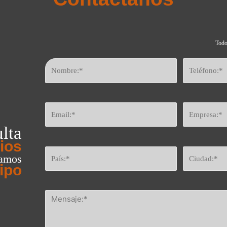
Todo
lta
ios
eamos
ipo