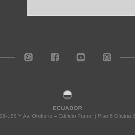
ECUADOR
26-158 Y Av. Orellana – Edificio Famer | Piso 6 Oficina 6