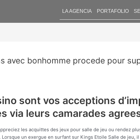
LA AGENCIA
PORTAFOLIO
SE
ons avec bonhomme procede pour supp
sino sont vos acceptions d’i
es via leurs camarades agree
 appreciez les acquittes des jeux pour salle de jeu ou rendez p
Lorsque un exergue en surfant sur Kings Etoile Salle de jeu, il 